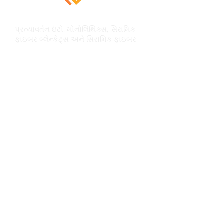
પ્રત્યાવર્તન ઇંટો, મોનોલિથિક્સ, સિરામિક
ફાઇબર બ્લેન્કેટ્સ અને સિરામિક ફાઇબર
મોડ્યુલ્સ માટે તમામ રિફ્રેક્ટરી એન્કર
આવશ્યકતાઓ માટે એક સ્ટોપ શોપ
સંપર્કમાં રહેવા
ગેટ નંબર 2, કમલ એસ્ટેટ, શેડ નંબર-29, અજોદ
ડેરી આરડી, રખિયાલ, અમદાવાદ, ગુજરાત
380023
+91 98252 67653
shreesawaliyasteelcera@gmail.com
SSSCPL વિશે
શ્રી સાવલિયા સ્ટીલ સેરા પ્રાઇવેટ લિમિટેડ
અમારા વિશે
Career