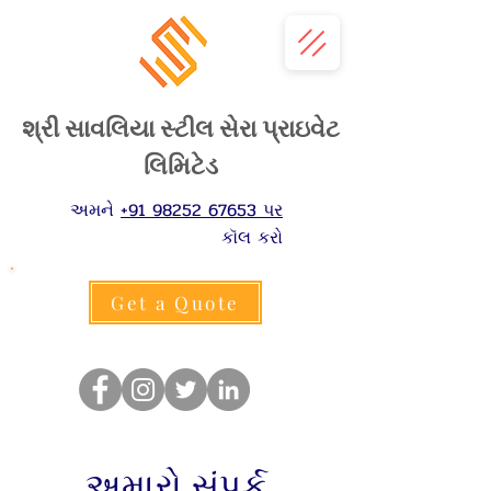
શ્રી સાવલિયા સ્ટીલ સેરા પ્રાઇવેટ
લિમિટેડ
અમને
+91 98252 67653 પર
કૉલ કરો
Get a Quote
અમારો સંપર્ક