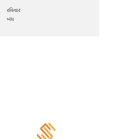
રવિવાર
બંધ